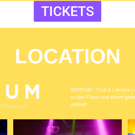
TICKETS
LOCATION
ARTEUM – Club & Lifestyle L
zu drei Floors und einem getr
gefeiert